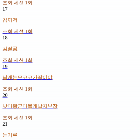
조회 세션
1
회
17
김꺼저
조회 세션
1
회
18
김딸곰
조회 세션
1
회
19
남캐는모코코가딱이야
조회 세션
1
회
20
낫마왕군마물개발지부장
조회 세션
1
회
21
눈가루