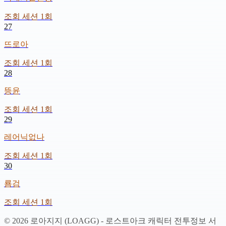
조회 세션
1
회
27
뜨로아
조회 세션
1
회
28
뜽윤
조회 세션
1
회
29
레어닉없나
조회 세션
1
회
30
룜검
조회 세션
1
회
©
2026
로아지지 (LOAGG) - 로스트아크 캐릭터 전투정보 서