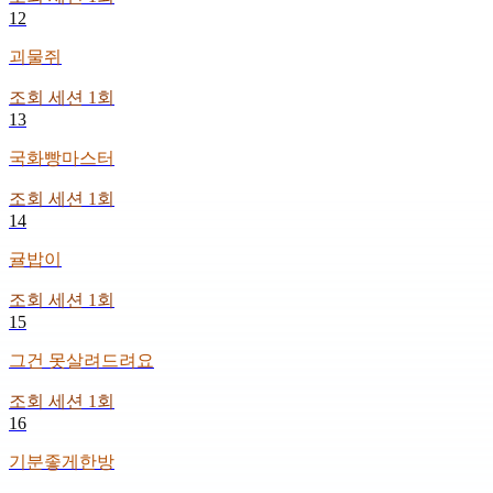
12
괴물쥐
조회 세션
1
회
13
국화빵마스터
조회 세션
1
회
14
귤밥이
조회 세션
1
회
15
그건 못살려드려요
조회 세션
1
회
16
기분좋게한방