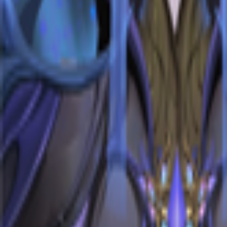
랭킹 정보 없음
랭킹 갱신
아이템 레벨
1,800.00
전투력 (현재 / 최고)
6,715.79
낙원력
-
명예
210
예상 치적
86.82%
/ 평균
-
상세
팔찌 효율